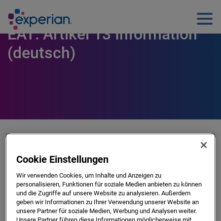
EAT: Artikel 13 Information
(deutsch)
Information gem. Art. 13 EU-
Cookie Einstellungen
DSGVO über die Experian Austria
GmbH („EAT“)
Wir verwenden Cookies, um Inhalte und Anzeigen zu
personalisieren, Funktionen für soziale Medien anbieten zu können
und die Zugriffe auf unsere Website zu analysieren. Außerdem
geben wir Informationen zu Ihrer Verwendung unserer Website an
unsere Partner für soziale Medien, Werbung und Analysen weiter.
Name und Kontaktdaten der EAT
Unsere Partner führen diese Informationen möglicherweise mit