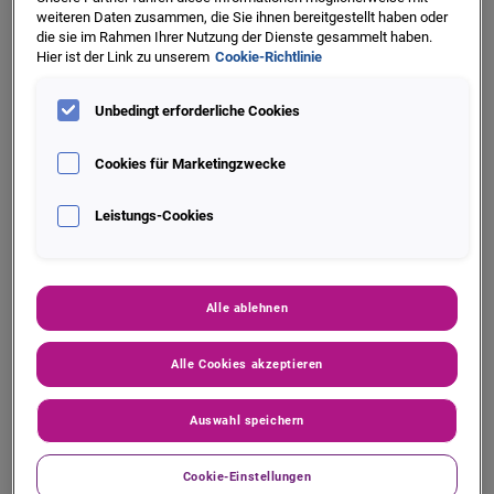
(verantwortliche Stelle) sowie des
weiteren Daten zusammen, die Sie ihnen bereitgestellt haben oder
betrieblichen Datenschutzbeauftragten
die sie im Rahmen Ihrer Nutzung der Dienste gesammelt haben.
Hier ist der Link zu unserem
Cookie-Richtlinie
Unbedingt erforderliche Cookies
Zwecke der Datenverarbeitung
Cookies für Marketingzwecke
Leistungs-Cookies
Rechtsgrundlagen für die Datenverarbeitung
Alle ablehnen
Kategorien der personenbezogenen Daten
Alle Cookies akzeptieren
Auswahl speichern
Herkunft der Daten
Cookie-Einstellungen