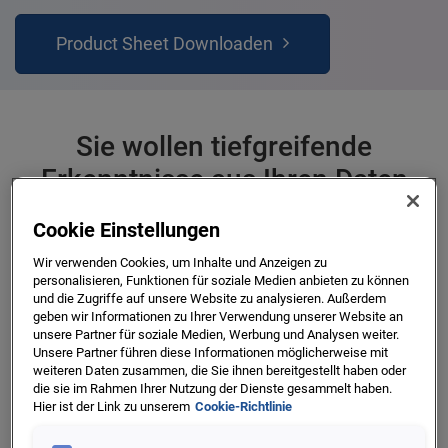
Product Sheet Downloaden
Sie wollen tiefgreifende
Erkenntnisse aus Ihren Daten
gewinnen und effektive
Cookie Einstellungen
Entscheidungen für Ihr Business
Wir verwenden Cookies, um Inhalte und Anzeigen zu
ableiten? Wir von Experian helfen
personalisieren, Funktionen für soziale Medien anbieten zu können
und die Zugriffe auf unsere Website zu analysieren. Außerdem
Ihnen dabei.
geben wir Informationen zu Ihrer Verwendung unserer Website an
unsere Partner für soziale Medien, Werbung und Analysen weiter.
Experian Ascend Analytics on Demand ist unsere moderne
Unsere Partner führen diese Informationen möglicherweise mit
weiteren Daten zusammen, die Sie ihnen bereitgestellt haben oder
cloudbasierte und skalierbare Analytics Plattform, welche
die sie im Rahmen Ihrer Nutzung der Dienste gesammelt haben.
in einem sicheren gehosteten Ökosystem bereit gestellt
Hier ist der Link zu unserem
Cookie-Richtlinie
wird. Ascend Analytics bietet Zugriff auf exklusive,
aggregierte und anonymisierte Experian-Daten,